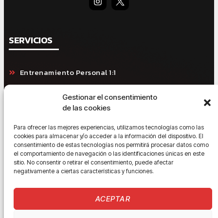
SERVICIOS
Entrenamiento Personal 1:1
Entrenamiento Duo
Gestionar el consentimiento
de las cookies
Entrenamiento Online
Para ofrecer las mejores experiencias, utilizamos tecnologías como las
Entrenamiento Grupos Reducidos
cookies para almacenar y/o acceder a la información del dispositivo. El
consentimiento de estas tecnologías nos permitirá procesar datos como
Entrenamiento Especifico Gluteo
el comportamiento de navegación o las identificaciones únicas en este
sitio. No consentir o retirar el consentimiento, puede afectar
Rutinas Personalizadas
negativamente a ciertas características y funciones.
Nutrición Deportiva
ACEPTAR
Suplementación Deportiva