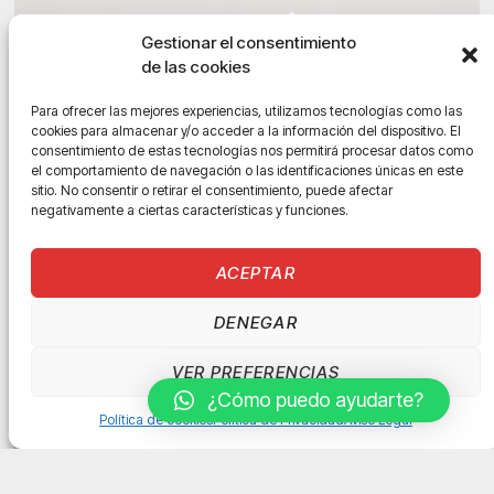
REHABILITACIÓN
Gestionar el consentimiento
DE CADERA
de las cookies
Para ofrecer las mejores experiencias, utilizamos tecnologías como las
cookies para almacenar y/o acceder a la información del dispositivo. El
consentimiento de estas tecnologías nos permitirá procesar datos como
+ INFO
el comportamiento de navegación o las identificaciones únicas en este
sitio. No consentir o retirar el consentimiento, puede afectar
negativamente a ciertas características y funciones.
ACEPTAR
DENEGAR
VER PREFERENCIAS
¿Cómo puedo ayudarte?
Política de cookies
Política de Privacidad
Aviso Legal