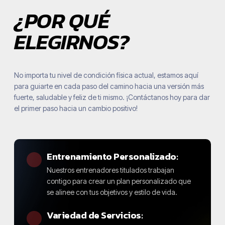
¿POR QUÉ
ELEGIRNOS?
No importa tu nivel de condición física actual, estamos aquí
para guiarte en cada paso del camino hacia una versión más
fuerte, saludable y feliz de ti mismo. ¡Contáctanos hoy para dar
el primer paso hacia un cambio positivo!
Entrenamiento Personalizado:
Nuestros entrenadores titulados trabajan
contigo para crear un plan personalizado que
se alinee con tus objetivos y estilo de vida.
Variedad de Servicios: